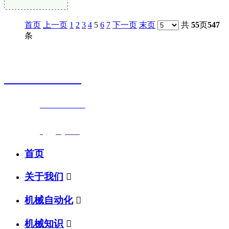
首页
上一页
1
2
3
4
5
6
7
下一页
末页
共
55
页
547
条
销售热线
0523-87590811
联系电话：
0523-87590811
传真号码：0523-87686463
邮箱地址：
nj@jsnj.com
首页
关于我们

机械自动化

机械知识
