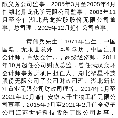
限义务公司监事，2005年3月至2008年4月
任湖北鼎龙化学无限公司监事，2008年11
月至今任湖北鼎龙控股股份无限公司董
事、总司理，2025年12月起任公司董事。
黄伟兵先生！1971年出生，中国
国籍，无永世境外，本科学历，中国注册
会计师，高级会计师，高级经济师。2011
年10月起任公司财政总监，曾任武汉众环
会计师事务所项目担任人、湖北福星科技
股份无限公司子公司财政司理、湖北新长
江置业无限公司财政司理等。2014年1月至
2021年10月兼任安徽大千生物工程无限公
司董事，2015年9月至2021年2月任全资子
公司江苏世轩科技股份无限公司监事，