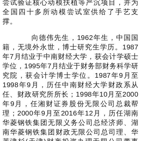
尝试验证核心动模扶植等严沉项目，并为
全国四十多所动模尝试室供给了手艺支
撑。
向德伟先生，1962年生，中国国
籍，无境外永世，博士研究生学历。1987
年7月结业于中南财经大学，获会计学硕士
学位，1995年7月结业于财务部财务科学研
究院，获会计学博士学位。1987年9月至
1998年9月，历任中南财经大学财政系从
任、财政研究所所长；1998年10月至2000
年9月，任湘财证券股份无限公司总裁帮
理；2000年9月至2016年12月，历任湖南
华菱钢铁集团无限义务公司总经济师、湖
南华菱钢铁集团财政无限公司总司理、华