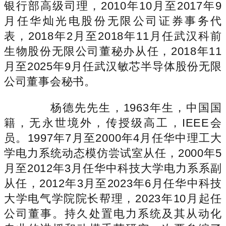
银行部高级司理，2010年10月至2017年9
月任华灿光电股份无限公司证券事务代
表，2018年2月至2018年11月任武汉科前
生物股份无限公司董秘办从任，2018年11
月至2025年9月任武汉敏芯半导体股份无限
公司董事会秘书。
杨德先先生，1963年生，中国国
籍，无永世境外，传授级高工，IEEE会
员。1997年7月至2000年4月任华中理工大
学电力系统动态模仿尝试室从任，2000年5
月至2012年3月任华中科技大学电力系系副
从任，2012年3月至2023年6月任华中科技
大学电气学院院长帮理，2023年10月起任
公司董事。持久处置电力系统及其从动化