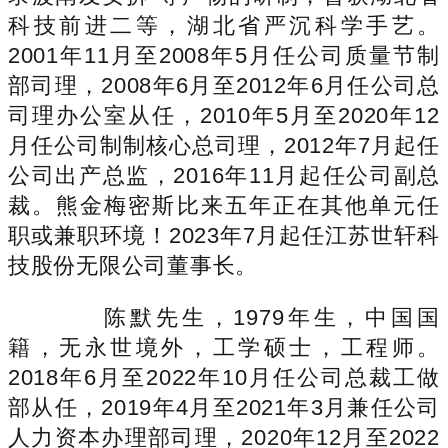
科技前进二等，湖北省严沉科学手艺。
2001年11月至2008年5月任公司质量节制
部司理，2008年6月至2012年6月任公司总
司理办公室从任，2010年5月至2020年12
月任公司制制核心总司理，2012年7月起任
公司出产总监，2016年11月起任公司副总
裁。熊金梅密斯比来五年正在其他单元任
职或兼职环境！2023年7月起任江苏世轩科
技股份无限公司董事长。
陈默先生，1979年生，中国国
籍，无永世境外，工学硕士，工程师。
2018年6月至2022年10月任公司总裁工做
部从任，2019年4月至2021年3月兼任公司
人力资本办理部司理，2020年12月至2022