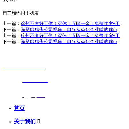
扫二维码用手机看
上一篇：
徐州不变好工做！双休！五险一金！免费住宿+工
:
下一篇：
尚贤能猎头公司视角：电气从动化企业聘请难点
:
上一篇：
徐州不变好工做！双休！五险一金！免费住宿+工
:
下一篇：
尚贤能猎头公司视角：电气从动化企业聘请难点
:
销售热线
0523-87590811
联系电话：
0523-87590811
传真号码：0523-87686463
邮箱地址：
nj@jsnj.com
首页
关于我们
