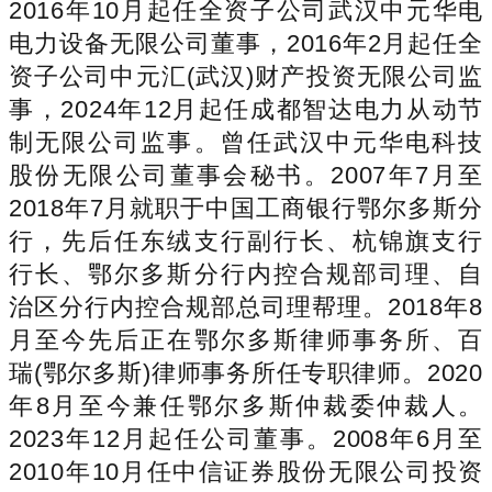
2016年10月起任全资子公司武汉中元华电
电力设备无限公司董事，2016年2月起任全
资子公司中元汇(武汉)财产投资无限公司监
事，2024年12月起任成都智达电力从动节
制无限公司监事。曾任武汉中元华电科技
股份无限公司董事会秘书。2007年7月至
2018年7月就职于中国工商银行鄂尔多斯分
行，先后任东绒支行副行长、杭锦旗支行
行长、鄂尔多斯分行内控合规部司理、自
治区分行内控合规部总司理帮理。2018年8
月至今先后正在鄂尔多斯律师事务所、百
瑞(鄂尔多斯)律师事务所任专职律师。2020
年8月至今兼任鄂尔多斯仲裁委仲裁人。
2023年12月起任公司董事。2008年6月至
2010年10月任中信证券股份无限公司投资