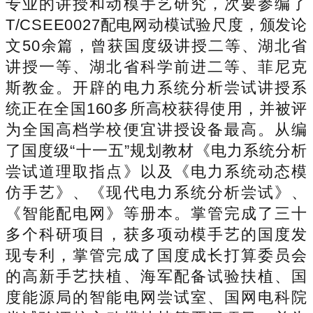
专业的讲授和动模手艺研究，次要参编了
T/CSEE0027配电网动模试验尺度，颁发论
文50余篇，曾获国度级讲授二等、湖北省
讲授一等、湖北省科学前进二等、菲尼克
斯教金。开辟的电力系统分析尝试讲授系
统正在全国160多所高校获得使用，并被评
为全国高档学校便宜讲授设备最高。从编
了国度级“十一五”规划教材《电力系统分析
尝试道理取指点》以及《电力系统动态模
仿手艺》、《现代电力系统分析尝试》、
《智能配电网》等册本。掌管完成了三十
多个科研项目，获多项动模手艺的国度发
现专利，掌管完成了国度成长打算委员会
的高新手艺扶植、海军配备试验扶植、国
度能源局的智能电网尝试室、国网电科院