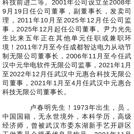
科技前进二等。2001年公司设立至2008年
9月19日任公司董事，副董事长，发卖司
理，2011年10月至2025年12月任公司监
事，2025年12月起任公司董事。尹力光先
生比来五年正在其他单元任职或兼职环
境！2011年7月至今任成都智达电力从动节
制无限公司董事长，2006年11月至今任武
汉中元华电软件无限公司监事，2021年1月
至2022年12月任武汉中元惠合科技无限公
司董事，2021年1月至4月任武汉中元惠合
科技无限公司董事长。
卢春明先生！1973年出生，员，
中国国籍，无永世境外，本科学历，高级
经济师，曾被武汉市委东湖新手艺开辟区