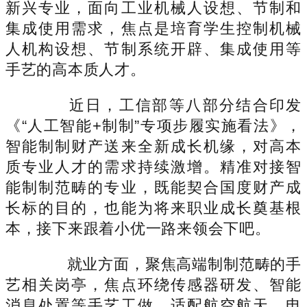
新兴专业，面向工业机械人设想、节制和
集成使用需求，焦点是培育学生控制机械
人机构设想、节制系统开辟、集成使用等
手艺的高本质人才。
近日，工信部等八部分结合印发
《“人工智能+制制”专项步履实施看法》，
智能制制财产送来全新成长机缘，对高本
质专业人才的需求持续激增。精准对接智
能制制范畴的专业，既能契合国度财产成
长标的目的，也能为将来职业成长奠基根
本，接下来跟着小优一路来领会下吧。
就业方面，聚焦高端制制范畴的手
艺相关岗亭，焦点环绕传感器研发、智能
消息处置等手艺工做，适配航空航天、电