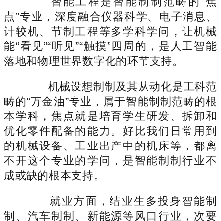
智能工程是智能制制范畴的“焦
点”专业，深度融合仪器科学、电子消息、
计较机、节制工程等多学科学问，让机械
能“看见”“听见”“触摸”四周的，是人工智能
落地和物理世界数字化的环节支持。
机械设想制制及其从动化是工科范
畴的“万金油”专业，属于智能制制范畴的根
本学科，焦点就是培育学生研发、拆卸和
优化零件配备的能力。好比我们日常用到
的机械设备、工业出产中的机床等，都离
不开这个专业的学问，是智能制制行业不
成或缺的根本支持。
就业方面，结业生多投身智能制
制、汽车制制、新能源等风口行业，次要