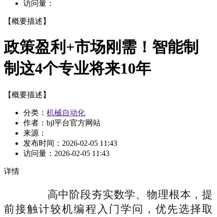
访问量：
【概要描述】
政策盈利+市场刚需！智能制
制这4个专业将来10年
【概要描述】
分类：
机械自动化
作者：bjl平台官方网站
来源：
发布时间：
2026-02-05 11:43
访问量：
2026-02-05 11:43
详情
高中阶段夯实数学、物理根本，提
前接触计较机编程入门学问，优先选择取