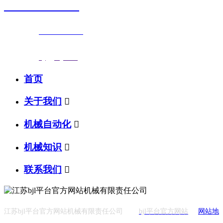
0523-87590811
联系电话：
0523-87590811
传真号码：0523-87686463
邮箱地址：
nj@jsnj.com
首页
关于我们

机械自动化

机械知识

联系我们

江苏bjl平台官方网站机械有限责任公司
bjl平台官方网站
网站地