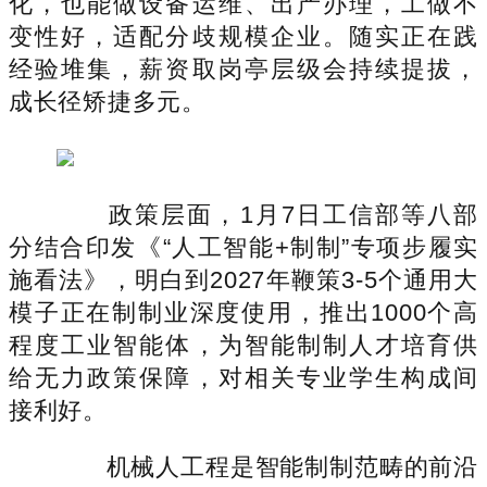
化，也能做设备运维、出产办理，工做不
变性好，适配分歧规模企业。随实正在践
经验堆集，薪资取岗亭层级会持续提拔，
成长径矫捷多元。
政策层面，1月7日工信部等八部
分结合印发《“人工智能+制制”专项步履实
施看法》，明白到2027年鞭策3-5个通用大
模子正在制制业深度使用，推出1000个高
程度工业智能体，为智能制制人才培育供
给无力政策保障，对相关专业学生构成间
接利好。
机械人工程是智能制制范畴的前沿