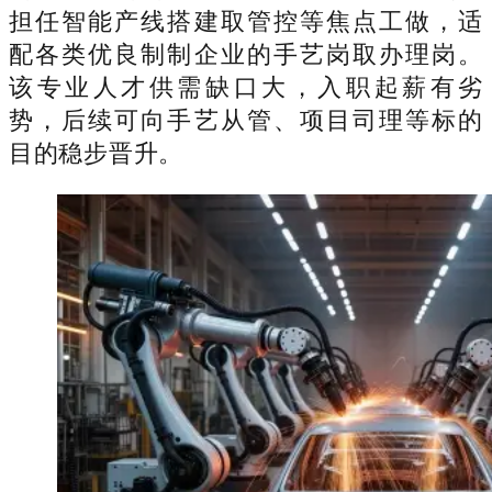
担任智能产线搭建取管控等焦点工做，适
配各类优良制制企业的手艺岗取办理岗。
该专业人才供需缺口大，入职起薪有劣
势，后续可向手艺从管、项目司理等标的
目的稳步晋升。