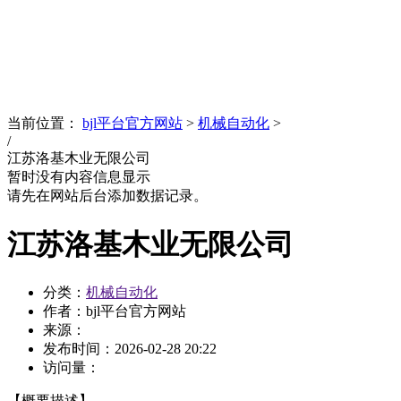
News
文化品牌
当前位置：
bjl平台官方网站
>
机械自动化
>
/
江苏洛基木业无限公司
暂时没有内容信息显示
请先在网站后台添加数据记录。
江苏洛基木业无限公司
分类：
机械自动化
作者：bjl平台官方网站
来源：
发布时间：
2026-02-28 20:22
访问量：
【概要描述】