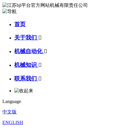
首页
关于我们

机械自动化

机械知识

联系我们

Language
中文版
ENGLISH