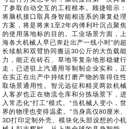
了参取自动交互的工程根本。顾捷暗示：
将脑机接口取具身智能相连系的康复处理
方案，将是将来1至2年内傅利叶沉点聚焦
的使用落地标的目的。工业场景方面，上
海各大机械人早已奔赴出产一线小时”的超
长续航和双臂协同搬运30公斤的大负载能
力，能正在砖石、草地等复杂地形稳健行
走，已进驻上汽通用等制制企业实和，正
在实正在出产中持续打磨产物的靠得住性
取场景通用性。智元远征和精灵两款机械
人客岁也正在物流仓库和分拣场景下，进
入常态化“打工”模式。“当机械人变小，世
界的物理也变得温柔。”当身高仅80厘米、
3D打印定制外壳、模块化头部设想的小机
械人彭志辉时，从上海全球的具身智能，