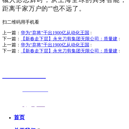
距离千家万户的“”也不远了。
扫二维码用手机看
上一篇：
华为“弃将”干出1900亿从动化王国
:
下一篇：
【新春走下层】永光刀剪集团无限公司：质量建
:
上一篇：
华为“弃将”干出1900亿从动化王国
:
下一篇：
【新春走下层】永光刀剪集团无限公司：质量建
:
销售热线
0523-87590811
联系电话：
0523-87590811
传真号码：0523-87686463
邮箱地址：
nj@jsnj.com
首页