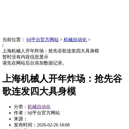
News
文化品牌
当前位置：
bjl平台官方网站
>
机械自动化
>
/
上海机械人开年炸场：抢先谷歌连发四大具身模
暂时没有内容信息显示
请先在网站后台添加数据记录。
上海机械人开年炸场：抢先谷
歌连发四大具身模
分类：
机械自动化
作者：bjl平台官方网站
来源：
发布时间：
2026-02-26 18:08