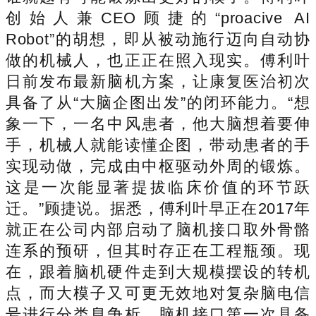
创始人兼CEO顾捷的“proacive AI
Robot”的胡想，即从被动施行迈向自动协
做的机械人，也正正在照入现实。傅利叶
日前发布最新脑机方案，让康复医治初次
具备了从“大脑企图出发”的闭环能力。“想
象一下，一名中风患者，他大脑想着要伸
手，机械人就能读懂企图，带动患者的手
实现动做，完成由中枢驱动外周的锻炼。
这是一次能显著提拔临床价值的环节跃
迁。”顾捷说。据悉，傅利叶早正在2017年
就正在公司内部启动了脑机接口取外骨骼
连系的预研，但其时存正在工程瓶颈。现
在，跟着脑机硬件走到大规模摆设的转机
点，而大模子又可更无效地对复杂脑电信
号进行分类息争析，脑机接口第一次具备