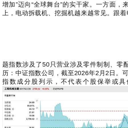
增加”迈向“全球舞台”的实干家。一方面，
上，电动拆载机、挖掘机越来越常见。跟着
题指数涉及了50只营业涉及零件制制、零
历：中证指数公司，截至2026年2月2日。
指数成分股列示，不代表个股保举或具