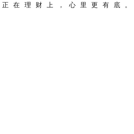
正在理财上，心里更有底。