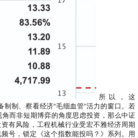
所以，这
备制制、察看经济“毛细血管”活力的窗口。若
产视角而非短期博弈的角度思虑投资，那么中证
投资有风险，工程机械行业受宏不雅经济周期
视频号，锁定《这个指数能投吗？》系列。用