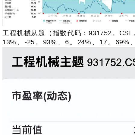
工程机械从题（指数代码：931752。CSI，
13%、-25。93%、6。24%、17