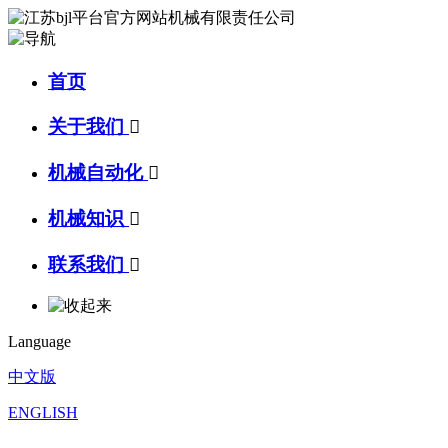
首页
关于我们

机械自动化

机械知识

联系我们

Language
中文版
ENGLISH