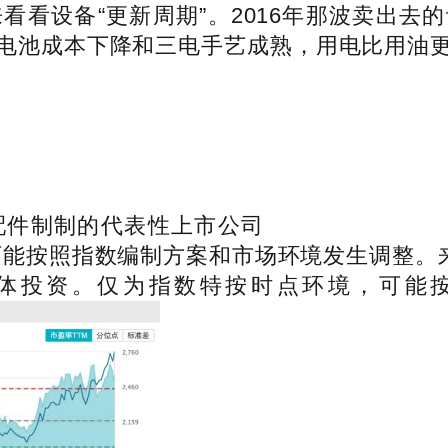
来看看设备“更新周期”。2016年那波卖出去
电池成本下降和三电手艺成熟，用电比用油
配件制制的代表性上市公司
可能按照指数编制方案和市场环境发生调整。来历
体投资。仅为指数特按时点环境，可能