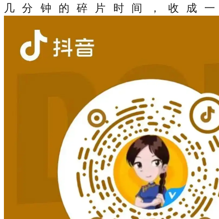
几分钟的碎片时间，收成