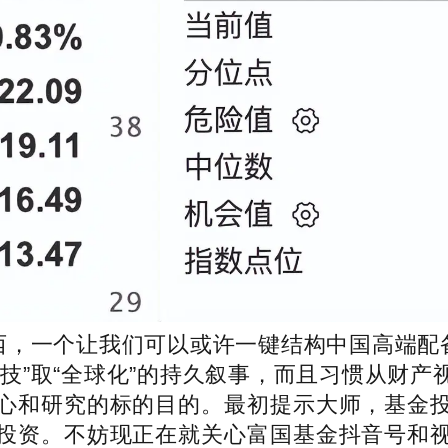
西，一个让我们可以或许一键结构中国高端配
技”取“全球化”的持久叙事，而且习惯从财
心和研究的标的目的。最初提示大师，基金
投资。不妨现正在就关心富国基金抖音号和